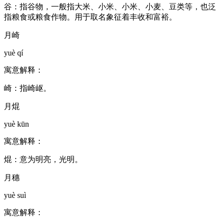
谷：指谷物，一般指大米、小米、小米、小麦、豆类等，也泛
指粮食或粮食作物。用于取名象征着丰收和富裕。
月崎
yuè qí
寓意解释：
崎：指崎岖。
月焜
yuè kūn
寓意解释：
焜：意为明亮，光明。
月穗
yuè suì
寓意解释：