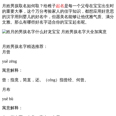
月姓男孩取名如何取？给稚子
起名
是每一个父母在宝宝出生时
的重要大事，这个万分考验家人的佳字知识，都想应用好意思
的汉字用到婴儿的好名中，但愿美名能够让他优雅气质、满分
文雅。那么有哪些好名字适合你的宝宝起名呢。
月姓男孩名字精选推荐：
月曾
yuè zēng
寓意解释：
曾：指竟，简直，还。（céng）指曾经、何曾。
月布
yuè bù
寓意解释：