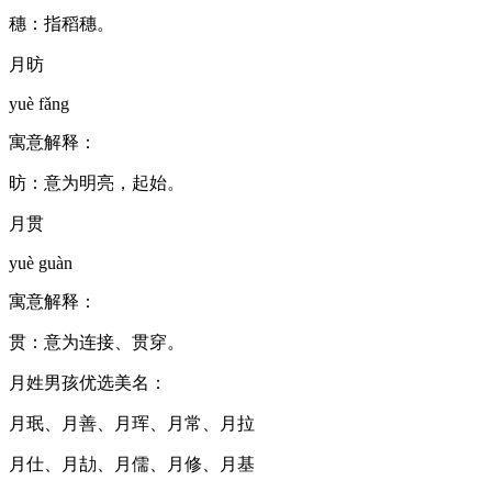
穗：指稻穗。
月昉
yuè fǎng
寓意解释：
昉：意为明亮，起始。
月贯
yuè guàn
寓意解释：
贯：意为连接、贯穿。
月姓男孩优选美名：
月珉、月善、月珲、月常、月拉
月仕、月劼、月儒、月修、月基