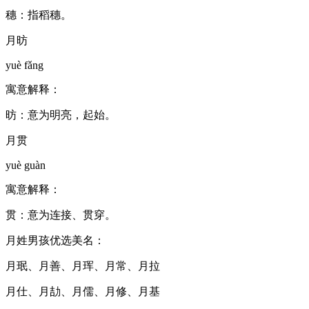
穗：指稻穗。
月昉
yuè fǎng
寓意解释：
昉：意为明亮，起始。
月贯
yuè guàn
寓意解释：
贯：意为连接、贯穿。
月姓男孩优选美名：
月珉、月善、月珲、月常、月拉
月仕、月劼、月儒、月修、月基