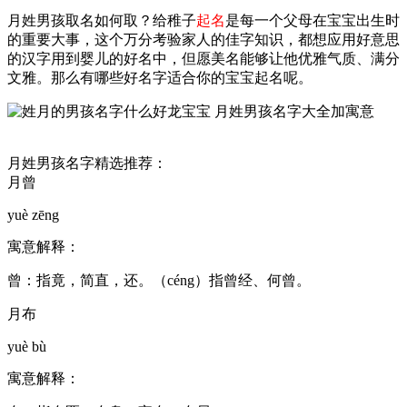
月姓男孩取名如何取？给稚子
起名
是每一个父母在宝宝出生时
的重要大事，这个万分考验家人的佳字知识，都想应用好意思
的汉字用到婴儿的好名中，但愿美名能够让他优雅气质、满分
文雅。那么有哪些好名字适合你的宝宝起名呢。
月姓男孩名字精选推荐：
月曾
yuè zēng
寓意解释：
曾：指竟，简直，还。（céng）指曾经、何曾。
月布
yuè bù
寓意解释：