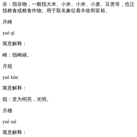
谷：指谷物，一般指大米、小米、小米、小麦、豆类等，也泛
指粮食或粮食作物。用于取名象征着丰收和富裕。
月崎
yuè qí
寓意解释：
崎：指崎岖。
月焜
yuè kūn
寓意解释：
焜：意为明亮，光明。
月穗
yuè suì
寓意解释：