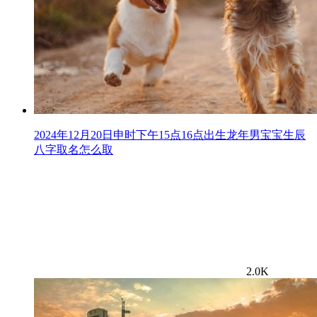
2024年12月20日申时下午15点16点出生龙年男宝宝生辰
八字取名怎么取
2.0K