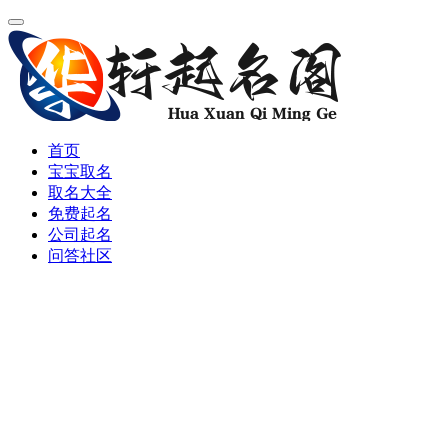
首页
宝宝取名
取名大全
免费起名
公司起名
问答社区