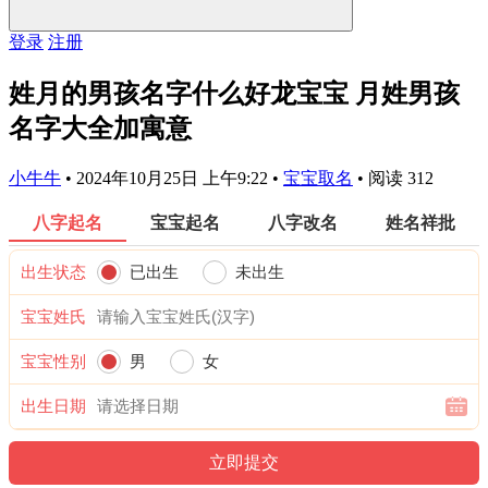
登录
注册
姓月的男孩名字什么好龙宝宝 月姓男孩
名字大全加寓意
小牛牛
•
2024年10月25日 上午9:22
•
宝宝取名
•
阅读 312
八字起名
宝宝起名
八字改名
姓名祥批
出生状态
已出生
未出生
宝宝姓氏
宝宝性别
男
女
出生日期