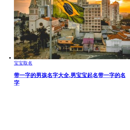
宝宝取名
带一字的男孩名字大全,男宝宝起名带一字的名
字