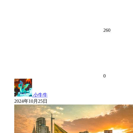
260
0
小牛牛
2024年10月25日