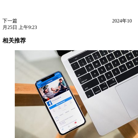
下一篇
2024年10
月25日 上午9:23
相关推荐