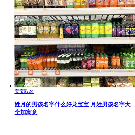
宝宝取名
姓月的男孩名字什么好龙宝宝 月姓男孩名字大
全加寓意