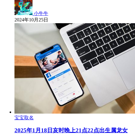
小牛牛
2024年10月25日
宝宝取名
2025年1月18日亥时晚上21点22点出生属龙女