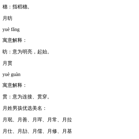
穗：指稻穗。
月昉
yuè fǎng
寓意解释：
昉：意为明亮，起始。
月贯
yuè guàn
寓意解释：
贯：意为连接、贯穿。
月姓男孩优选美名：
月珉、月善、月珲、月常、月拉
月仕、月劼、月儒、月修、月基