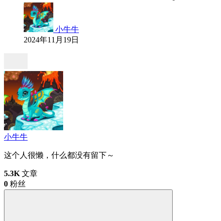
小牛牛
2024年11月19日
小牛牛
这个人很懒，什么都没有留下～
5.3K
文章
0
粉丝