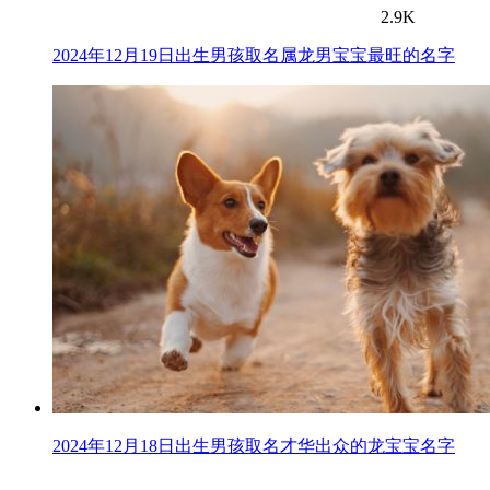
2.9K
2024年12月19日出生男孩取名属龙男宝宝最旺的名字
2024年12月18日出生男孩取名才华出众的龙宝宝名字