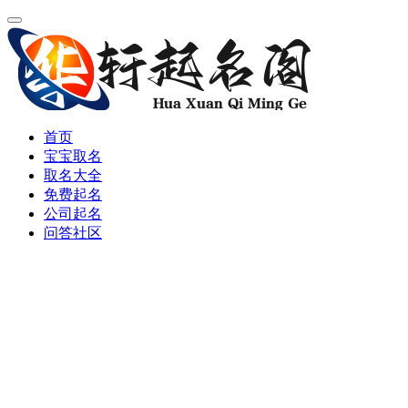
首页
宝宝取名
取名大全
免费起名
公司起名
问答社区