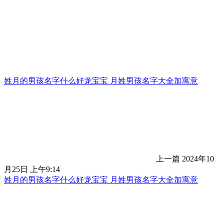
姓月的男孩名字什么好龙宝宝 月姓男孩名字大全加寓意
上一篇
2024年10
月25日 上午9:14
姓月的男孩名字什么好龙宝宝 月姓男孩名字大全加寓意