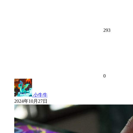
293
0
小牛牛
2024年10月27日