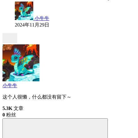
小牛牛
2024年11月29日
小牛牛
这个人很懒，什么都没有留下～
5.3K
文章
0
粉丝