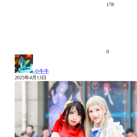
178
0
小牛牛
2025年4月13日