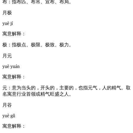
布：指布匹、布帛、宣布、布局。
月极
yuè jí
寓意解释：
极：指极点、极限、极致、极力。
月元
yuè yuán
寓意解释：
元：意为当头的，开头的，主要的，也指元气，人的精气。取
名寓意行业首领或精气旺盛之人。
月谷
yuè gǔ
寓意解释：