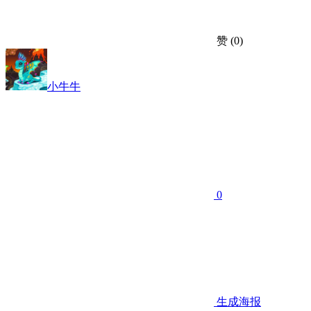
赞
(0)
小牛牛
0
生成海报