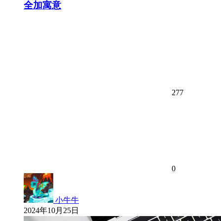
全加寓意
277
0
小牛牛
2024年10月25日