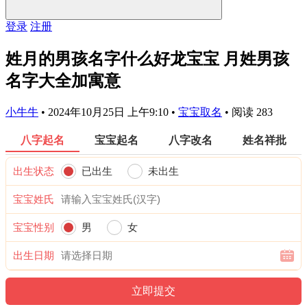
登录
注册
姓月的男孩名字什么好龙宝宝 月姓男孩
名字大全加寓意
小牛牛
•
2024年10月25日 上午9:10
•
宝宝取名
•
阅读 283
八字起名
宝宝起名
八字改名
姓名祥批
出生状态
已出生
未出生
宝宝姓氏
宝宝性别
男
女
出生日期