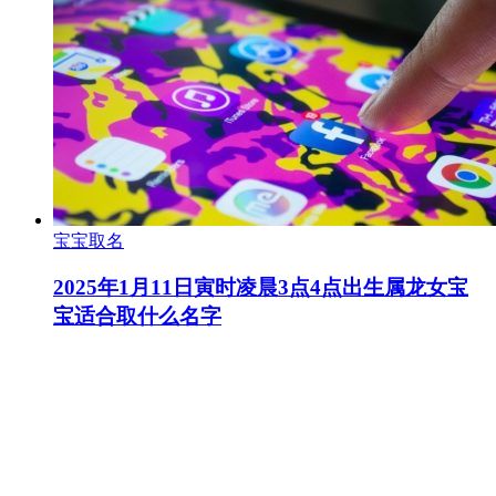
宝宝取名
2025年1月11日寅时凌晨3点4点出生属龙女宝
宝适合取什么名字