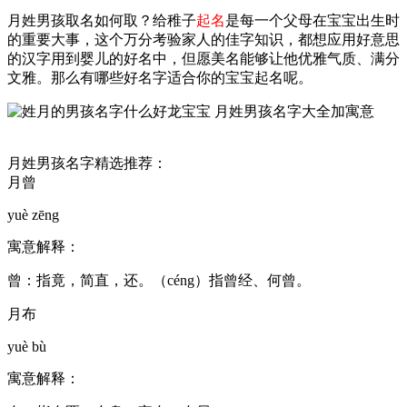
月姓男孩取名如何取？给稚子
起名
是每一个父母在宝宝出生时
的重要大事，这个万分考验家人的佳字知识，都想应用好意思
的汉字用到婴儿的好名中，但愿美名能够让他优雅气质、满分
文雅。那么有哪些好名字适合你的宝宝起名呢。
月姓男孩名字精选推荐：
月曾
yuè zēng
寓意解释：
曾：指竟，简直，还。（céng）指曾经、何曾。
月布
yuè bù
寓意解释：