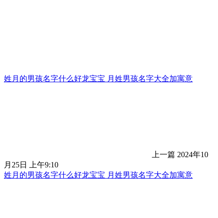
姓月的男孩名字什么好龙宝宝 月姓男孩名字大全加寓意
上一篇
2024年10
月25日 上午9:10
姓月的男孩名字什么好龙宝宝 月姓男孩名字大全加寓意