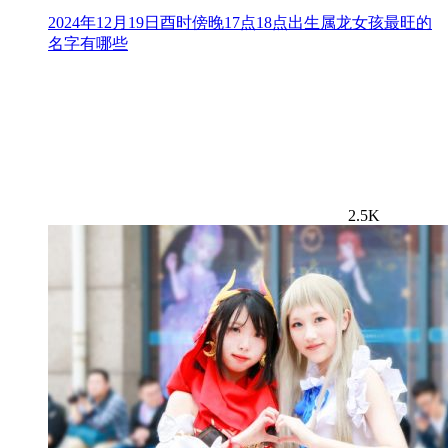
2024年12月19日酉时傍晚17点18点出生属龙女孩最旺的
名字有哪些
2.5K