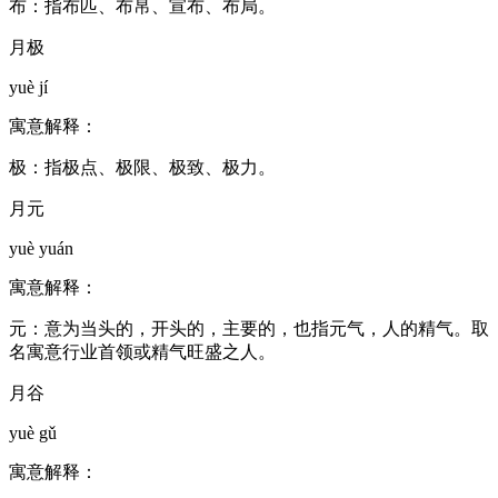
布：指布匹、布帛、宣布、布局。
月极
yuè jí
寓意解释：
极：指极点、极限、极致、极力。
月元
yuè yuán
寓意解释：
元：意为当头的，开头的，主要的，也指元气，人的精气。取
名寓意行业首领或精气旺盛之人。
月谷
yuè gǔ
寓意解释：