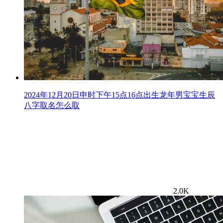
2024年12月20日申时下午15点16点出生龙年男宝宝生辰
八字取名怎么取
2.0K