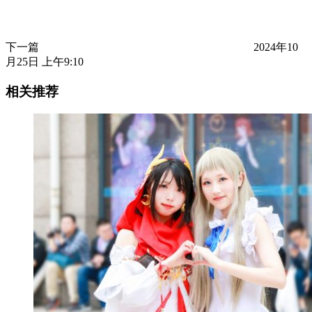
下一篇
2024年10
月25日 上午9:10
相关推荐