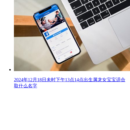
2024年12月18日未时下午13点14点出生属龙女宝宝适合
取什么名字