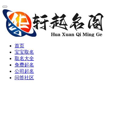
首页
宝宝取名
取名大全
免费起名
公司起名
问答社区