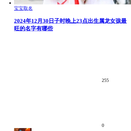
宝宝取名
2024年12月30日子时晚上23点出生属龙女孩最
旺的名字有哪些
255
0