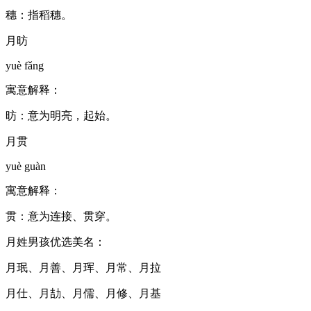
穗：指稻穗。
月昉
yuè fǎng
寓意解释：
昉：意为明亮，起始。
月贯
yuè guàn
寓意解释：
贯：意为连接、贯穿。
月姓男孩优选美名：
月珉、月善、月珲、月常、月拉
月仕、月劼、月儒、月修、月基