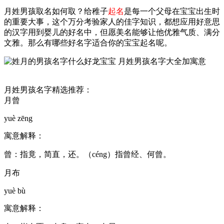
月姓男孩取名如何取？给稚子
起名
是每一个父母在宝宝出生时
的重要大事，这个万分考验家人的佳字知识，都想应用好意思
的汉字用到婴儿的好名中，但愿美名能够让他优雅气质、满分
文雅。那么有哪些好名字适合你的宝宝起名呢。
月姓男孩名字精选推荐：
月曾
yuè zēng
寓意解释：
曾：指竟，简直，还。（céng）指曾经、何曾。
月布
yuè bù
寓意解释：