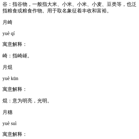
谷：指谷物，一般指大米、小米、小米、小麦、豆类等，也泛
指粮食或粮食作物。用于取名象征着丰收和富裕。
月崎
yuè qí
寓意解释：
崎：指崎岖。
月焜
yuè kūn
寓意解释：
焜：意为明亮，光明。
月穗
yuè suì
寓意解释：