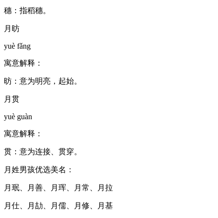
穗：指稻穗。
月昉
yuè fǎng
寓意解释：
昉：意为明亮，起始。
月贯
yuè guàn
寓意解释：
贯：意为连接、贯穿。
月姓男孩优选美名：
月珉、月善、月珲、月常、月拉
月仕、月劼、月儒、月修、月基