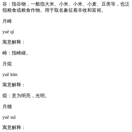
谷：指谷物，一般指大米、小米、小米、小麦、豆类等，也泛
指粮食或粮食作物。用于取名象征着丰收和富裕。
月崎
yuè qí
寓意解释：
崎：指崎岖。
月焜
yuè kūn
寓意解释：
焜：意为明亮，光明。
月穗
yuè suì
寓意解释：