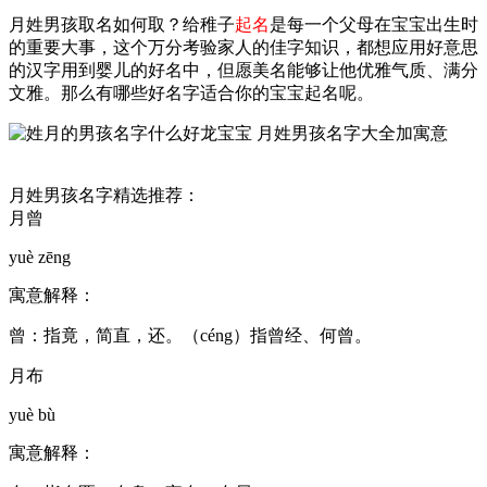
月姓男孩取名如何取？给稚子
起名
是每一个父母在宝宝出生时
的重要大事，这个万分考验家人的佳字知识，都想应用好意思
的汉字用到婴儿的好名中，但愿美名能够让他优雅气质、满分
文雅。那么有哪些好名字适合你的宝宝起名呢。
月姓男孩名字精选推荐：
月曾
yuè zēng
寓意解释：
曾：指竟，简直，还。（céng）指曾经、何曾。
月布
yuè bù
寓意解释：