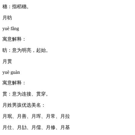
穗：指稻穗。
月昉
yuè fǎng
寓意解释：
昉：意为明亮，起始。
月贯
yuè guàn
寓意解释：
贯：意为连接、贯穿。
月姓男孩优选美名：
月珉、月善、月珲、月常、月拉
月仕、月劼、月儒、月修、月基