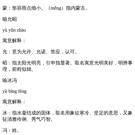
蒙：形容雨点细小。（měng）指内蒙古。
喻允昭
yù yǔn zhāo
寓意解释：
允：意为允许、允诺、答应，认可。
昭：指太阳光明亮，引申指显著。取名寓意光明美好，明辨事
理，前程似锦。
喻冰冯
yù bīng féng
寓意解释：
冰：指水凝结成的固体，取名用象征寒冷、坚定的意思，又象
征清雅伶俐、秀气巧智。
冯：姓。