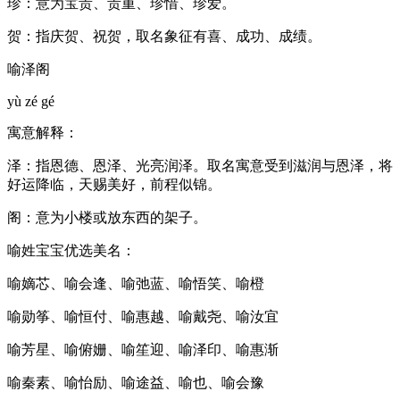
珍：意为宝贵、贵重、珍惜、珍爱。
贺：指庆贺、祝贺，取名象征有喜、成功、成绩。
喻泽阁
yù zé gé
寓意解释：
泽：指恩德、恩泽、光亮润泽。取名寓意受到滋润与恩泽，将
好运降临，天赐美好，前程似锦。
阁：意为小楼或放东西的架子。
喻姓宝宝优选美名：
喻嫡芯、喻会逢、喻弛蓝、喻悟笑、喻橙
喻勋筝、喻恒付、喻惠越、喻戴尧、喻汝宜
喻芳星、喻俯姗、喻笙迎、喻泽印、喻惠渐
喻秦素、喻怡励、喻途益、喻也、喻会豫