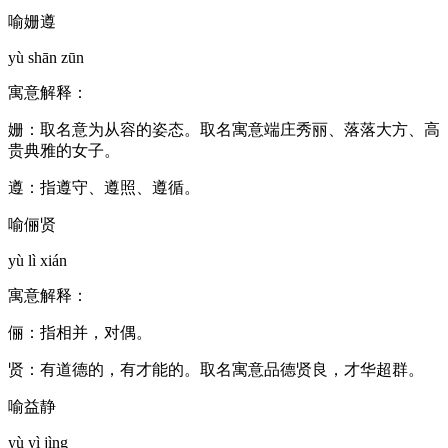
喻姗遵
yù shān zūn
寓意解释：
姗：取名意为从容的姿态。取名寓意端庄秀丽、落落大方、高
贵典雅的女子。
遵：指遵守、遵照、遵循。
喻俪贤
yù lì xián
寓意解释：
俪：指相并，对偶。
贤：有道德的，有才能的。取名寓意品德贤良，才华超群。
喻益静
yù yì jìng