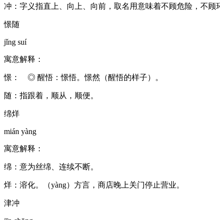
冲：字义指直上、向上、向前，取名用意味着不顾危险，不顾
憬随
jǐng suí
寓意解释：
憬： ◎ 醒悟：憬悟。憬然（醒悟的样子）。
随：指跟着，顺从，顺便。
绵烊
mián yàng
寓意解释：
绵：意为丝绵、连续不断。
烊：溶化。（yàng）方言，商店晚上关门停止营业。
津冲