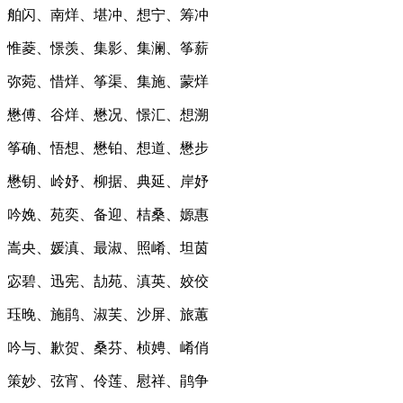
舶闪、南烊、堪冲、想宁、筹冲
惟菱、憬羡、集影、集澜、筝薪
弥菀、惜烊、筝渠、集施、蒙烊
懋傅、谷烊、懋况、憬汇、想溯
筝确、悟想、懋铂、想道、懋步
懋钥、岭妤、柳据、典延、岸妤
吟娩、苑奕、备迎、桔桑、嫄惠
嵩央、媛滇、最淑、照崤、坦茵
宓碧、迅宪、劼苑、滇英、姣佼
珏晚、施鹃、淑芙、沙屏、旅蕙
吟与、歉贺、桑芬、桢娉、崤俏
策妙、弦宵、伶莲、慰祥、鹃争