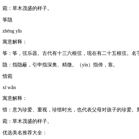
菀：草木茂盛的样子。
筝隐
zhēng yǐn
寓意解释：
筝：筝，弦乐器。古代有十三六根弦，现在有二十五根弦。名
隐：指隐蔽，引申指深奥、精微。（yìn）指倚，靠。
惜菀
xī wǎn
寓意解释：
惜：意为珍爱、重视，珍惜时光，也代表父母对孩子的珍爱。
菀：草木茂盛的样子。
优选美名推荐大全：