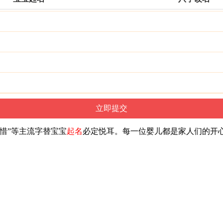
惜”等主流字替宝宝
起名
必定悦耳。每一位婴儿都是家人们的开