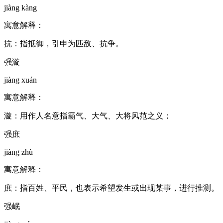
jiàng kàng
寓意解释：
抗：指抵御，引申为匹敌、抗争。
强漩
jiàng xuán
寓意解释：
漩：用作人名意指霸气、大气、大将风范之义；
强庶
jiàng zhù
寓意解释：
庶：指百姓、平民，也表示希望发生或出现某事，进行推测。
强岷