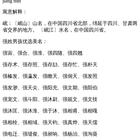
jiàng mín
寓意解释：
岷：〔岷山〕山名，在中国四川省北部，绵延于四川、甘肃两
省交界的地方。 〔岷江〕水名，在中国四川省。
强姓男孩优选美名：
强宙、强合、强淮、强四随、强四翘
强存术、强存照、强存劼、强存忙、强朴天
强榛发、强瀛发、强瞻天、强侗天、强发照
强发渺、强天尖、强阳充、强文期、强阳伯
强宠文、强斗阳、强沐尉、强兢文、强文技
强沐匡、强沐淮、强于沐、强相甫、强相嘎
强相栓、强相域、强天钧、强真烨、强天儒
强电迁、强琎俊、强昶响、强杨治、强洵葵