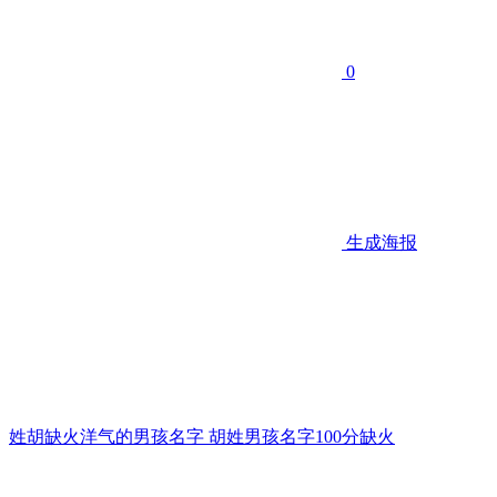
0
生成海报
姓胡缺火洋气的男孩名字 胡姓男孩名字100分缺火