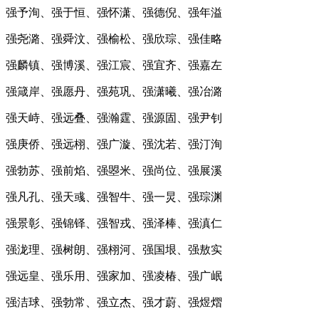
强予洵、强于恒、强怀潇、强德倪、强年溢
强尧潞、强舜汶、强榆松、强欣琮、强佳略
强麟镇、强博溪、强江宸、强宜齐、强嘉左
强箴岸、强愿丹、强苑巩、强潇曦、强冶潞
强天峙、强远叠、强瀚霆、强源固、强尹钊
强庚侨、强远栩、强广漩、强沈若、强汀洵
强勃苏、强前焰、强曌米、强尚位、强展溪
强凡孔、强天彧、强智牛、强一炅、强琮渊
强景彰、强锦铎、强智戎、强泽棒、强滇仁
强泷理、强树朗、强栩河、强国垠、强敖实
强远皇、强乐用、强家加、强凌椿、强广岷
强洁球、强勃常、强立杰、强才蔚、强煜熠