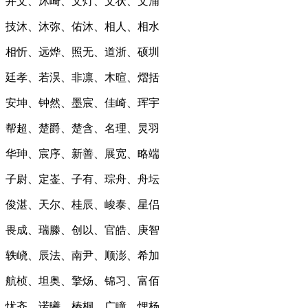
井文、沐崎、文灯、文状、文浦
技沐、沐弥、佑沐、相人、相水
相忻、远烨、照无、道浙、硕圳
廷孝、若淏、非凛、木暄、熠括
安坤、钟然、墨宸、佳崎、珲宇
帮超、楚爵、楚含、名理、炅羽
华珅、宸序、新善、展宽、略端
子尉、定崟、子有、琮舟、舟坛
俊湛、天尔、桂辰、峻泰、星侣
畏成、瑞滕、创以、官皓、庚智
轶峣、辰法、南尹、顺澎、希加
航桢、坦奥、擎炀、锦习、富佰
忧齐、诺曦、椿桐、广瞳、悝杨