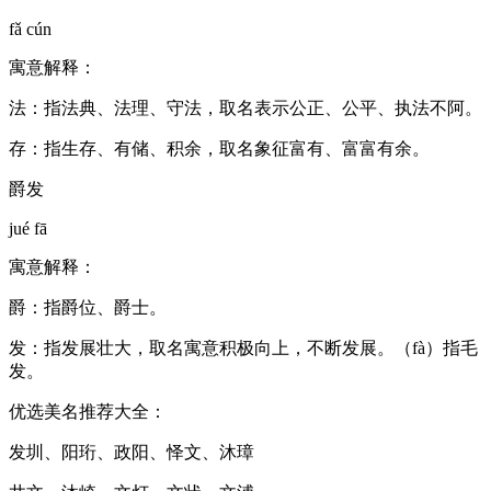
fǎ cún
寓意解释：
法：指法典、法理、守法，取名表示公正、公平、执法不阿。
存：指生存、有储、积余，取名象征富有、富富有余。
爵发
jué fā
寓意解释：
爵：指爵位、爵士。
发：指发展壮大，取名寓意积极向上，不断发展。（fà）指毛
发。
优选美名推荐大全：
发圳、阳珩、政阳、怿文、沐璋