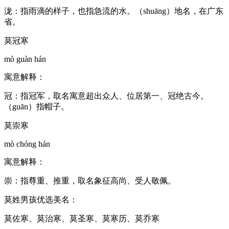
泷：指雨滴的样子，也指急流的水。（shuāng）地名，在广东
省。
莫冠寒
mò guàn hán
寓意解释：
冠：指冠军，取名寓意超出众人、位居第一、冠绝古今。
（guān）指帽子。
莫崇寒
mò chóng hán
寓意解释：
崇：指尊重、推重，取名象征高尚、受人敬佩。
莫姓男孩优选美名：
莫佐寒、莫治寒、莫圣寒、莫寒历、莫乔寒