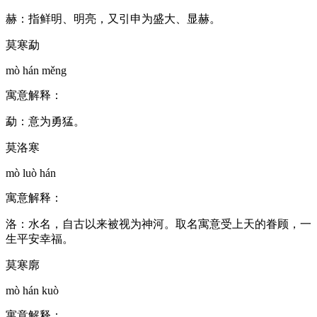
赫：指鲜明、明亮，又引申为盛大、显赫。
莫寒勐
mò hán měng
寓意解释：
勐：意为勇猛。
莫洛寒
mò luò hán
寓意解释：
洛：水名，自古以来被视为神河。取名寓意受上天的眷顾，一
生平安幸福。
莫寒廓
mò hán kuò
寓意解释：