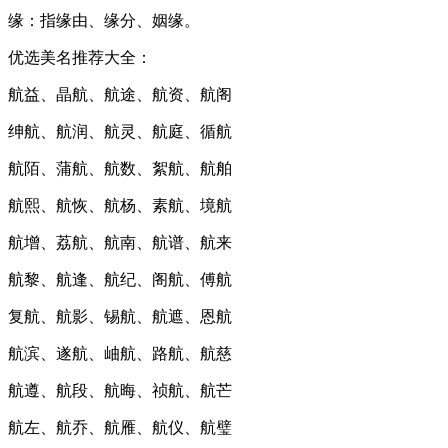
缘：指缘由、缘分、姻缘。
优选美名推荐大全：
航益、晶航、航途、航资、航阁
绅航、航润、航灵、航庭、循航
航陌、蒲航、航数、絮航、航舶
航熙、航恢、航杨、素航、境航
航增、荔航、航南、航谱、航来
航黎、航逢、航纪、阁航、傅航
复航、航影、锡航、航遮、恩航
航滨、遂航、岫航、路航、航慈
航遵、航段、航晦、祯航、航芒
航左、航乔、航雁、航仪、航璧