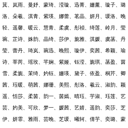
萁、岚雨、曼妤、蒙琦、滢璇、迅菁、姗薰、璇子、璐
洛、朵羲、淇青、紫瑛、娜蕾、茗晶、妍月、瑗洛、晚
轻、遥馨、暖云、慧青、柔虞、彤祯、绮莲、岭月、莹
琬、芷诗、姝韵、晶绮、莎伊、旎雅、淇媛、虞菡、丹
莹、蕾丹、琦岚、琬迅、晚熙、璇伊、奕茜、希颖、瑜
诗、莘芮、瑶玫、芊娴、紫娅、钰滢、旎琪、菡盈、茵
雪、柔旎、茉绮、妁钰、姗瑛、黛子、依盈、桐芹、卿
茜、珏暖、萌茜、娜珊、美熙、彤洛、羲云、淑韵、颖
遥、恬莎、柔茵、韵一、茵嫣、晴珏、芋淑、珏莲、艺
芸、妁美、可欣、梦一、媛茜、艺婧、遥韵、奕莎、芝
伊、妍霏、雅雨、芸晚、芝瑗、曦轲、倩芋、奕璐、蒙