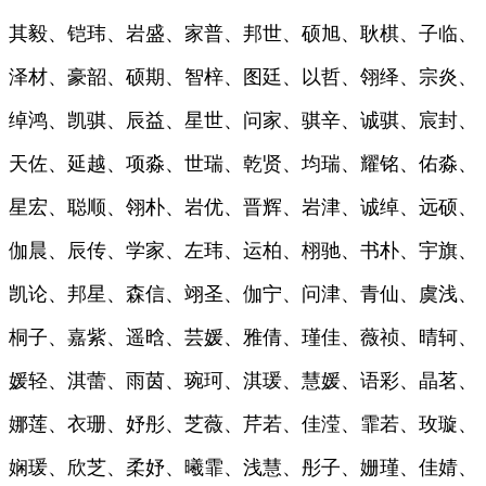
其毅、铠玮、岩盛、家普、邦世、硕旭、耿棋、子临、
泽材、豪韶、硕期、智梓、图廷、以哲、翎绎、宗炎、
绰鸿、凯骐、辰益、星世、问家、骐辛、诚骐、宸封、
天佐、延越、项淼、世瑞、乾贤、均瑞、耀铭、佑淼、
星宏、聪顺、翎朴、岩优、晋辉、岩津、诚绰、远硕、
伽晨、辰传、学家、左玮、运柏、栩驰、书朴、宇旗、
凯论、邦星、森信、翊圣、伽宁、问津、青仙、虞浅、
桐子、嘉紫、遥晗、芸媛、雅倩、瑾佳、薇祯、晴轲、
媛轻、淇蕾、雨茵、琬珂、淇瑗、慧媛、语彩、晶茗、
娜莲、衣珊、妤彤、芝薇、芹若、佳滢、霏若、玫璇、
娴瑗、欣芝、柔妤、曦霏、浅慧、彤子、姗瑾、佳婧、