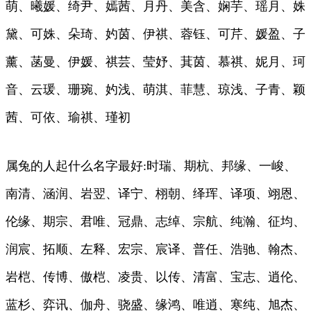
萌、曦媛、绮尹、嫣茜、月丹、美含、娴芋、瑶月、姝
黛、可姝、朵琦、妁茵、伊祺、蓉钰、可芹、媛盈、子
薰、菡曼、伊媛、祺芸、莹妤、萁茵、慕祺、妮月、珂
音、云瑗、珊琬、妁浅、萌淇、菲慧、琼浅、子青、颖
茜、可依、瑜祺、瑾初
属兔的人起什么名字最好:时瑞、期杭、邦缘、一峻、
南清、涵润、岩翌、译宁、栩朝、绎珲、译项、翊恩、
伦缘、期宗、君唯、冠鼎、志绰、宗航、纯瀚、征均、
润宸、拓顺、左释、宏宗、宸译、普任、浩驰、翰杰、
岩桤、传博、傲桤、凌贵、以传、清富、宝志、逍伦、
蓝杉、弈讯、伽舟、骁盛、缘鸿、唯逍、寒纯、旭杰、