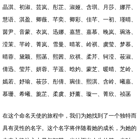
晶淇、初淑、芸岚、彤芷、淑娅、含琪、月莎、娜芹、
慧语、淇盈、卿薇、芊奕、卿彩、佳芊、一初、瑾晴、
茵尹、音蒙、衣岚、迅娜、嘉慧、嘉慕、晚岚、琬洛、
滢茉、芊岭、菁岚、雪曼、晴茗、岭祺、虞莹、梦慕、
晴蓉、黛颖、熙菡、熙茜、欣祺、柔芹、轲滢、莜淑、
倩迅、莹芹、妍蓉、芋遥、晗妁、蒙芝、暖晴、芝岭、
嫣若、妤瑜、莜莎、彤倩、琬佳、熙淇、含岭、曦嘉、
慕珊、希曦、旎芷、柔虞、妤薰、璇一、菁欣、祯菡
在这个命名天使的旅程中，我们为她找到了一个独特而
具有灵性的名字。这个名字将伴随着她的成长，为她的