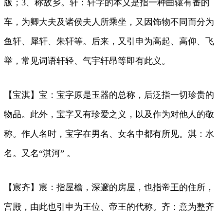
版；3、称故乡。轩：轩字的本义是指一种曲辕有番的
车，为卿大夫及诸侯夫人所乘坐，又因饰物不同而分为
鱼轩、犀轩、朱轩等。后来，又引申为高起、高仰、飞
举，常见词语轩轻、气宇轩昂等即有此义。
【宝淇】宝：宝字原是玉器的总称，后泛指一切珍贵的
物品。此外，宝字又有珍爱之义，以及作为对他人的敬
称。作人名时，宝字在男名、女名中都有所见。淇：水
名。又名“淇河” 。
【宸齐】宸：指屋檐，深邃的房屋，也指帝王的住所，
宫殿，由此也引申为王位、帝王的代称。齐：意为整齐