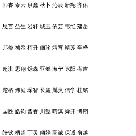
师睿 泰云 泉鑫 秋卜 沁辰 新尧 齐佑
思言 益生 岩轩 城玉 依芸 韦维 建岳
邦修 祯希 柯升 俪珍 靖育 靖苏 亭桦
超淇 思翔 烁森 亚燃 海宁 咏阳 宥吉
楚格 炜庭 琛智 长鑫 胤灵 信学 桂铭
国胜 皓钧 晋睿 川懿 晴淇 舜开 博翔
皓钦 柄超 丁灵 倾婷 高诚 保诚 俞越