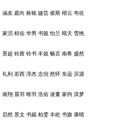
涵友 庭向 栋铭 婕芸 俊斯 楷云 韦佐
家滔 桓佑 华男 书懿 怡兰 晴天 雪艳
景超 铃茜 铃书 丰兢 畅言 南希 盛然
礼利 若西 淳杰 念倪 然怀 东远 滨源
南翔 晨羽 唯羽 浩佑 凌董 家驹 淇梦
启然 景文 书嫣 柏雯 丰屹 书旗 康晴