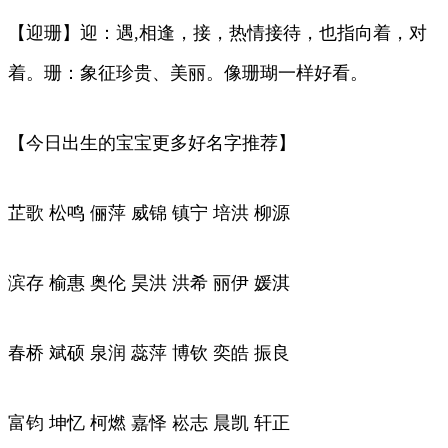
【迎珊】迎：遇,相逢，接，热情接待，也指向着，对
着。珊：象征珍贵、美丽。像珊瑚一样好看。
【今日出生的宝宝更多好名字推荐】
芷歌 松鸣 俪萍 威锦 镇宁 培洪 柳源
滨存 榆惠 奥伦 昊洪 洪希 丽伊 媛淇
春桥 斌硕 泉润 蕊萍 博钦 奕皓 振良
富钧 坤忆 柯燃 嘉怿 崧志 晨凯 轩正