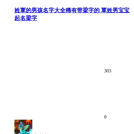
姓覃的男孩名字大全稀有带梁字的 覃姓男宝宝
起名梁字
303
0