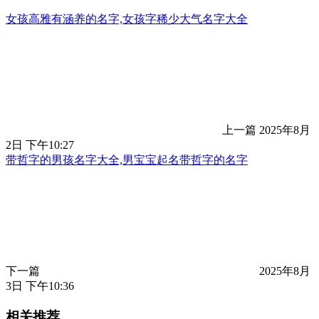
女孩高雅有涵养的名字,女孩字稀少大气名字大全
上一篇
2025年8月
2日 下午10:27
带哲字的男孩名字大全,男宝宝起名带哲字的名字
下一篇
2025年8月
3日 下午10:36
相关推荐