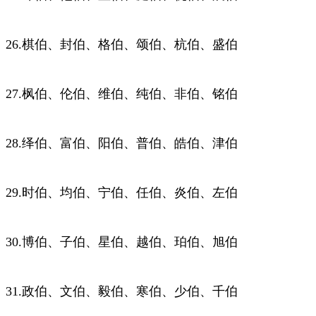
26.棋伯、封伯、格伯、颂伯、杭伯、盛伯
27.枫伯、伦伯、维伯、纯伯、非伯、铭伯
28.绎伯、富伯、阳伯、普伯、皓伯、津伯
29.时伯、均伯、宁伯、任伯、炎伯、左伯
30.博伯、子伯、星伯、越伯、珀伯、旭伯
31.政伯、文伯、毅伯、寒伯、少伯、千伯