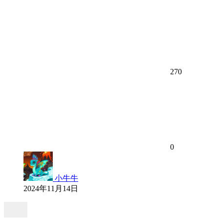
270
0
小牛牛
2024年11月14日