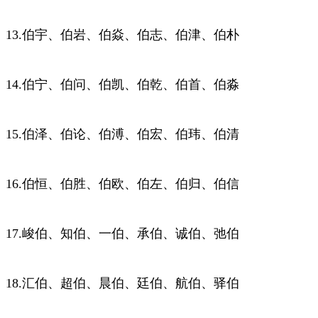
13.伯宇、伯岩、伯焱、伯志、伯津、伯朴
14.伯宁、伯问、伯凯、伯乾、伯首、伯淼
15.伯泽、伯论、伯溥、伯宏、伯玮、伯清
16.伯恒、伯胜、伯欧、伯左、伯归、伯信
17.峻伯、知伯、一伯、承伯、诚伯、弛伯
18.汇伯、超伯、晨伯、廷伯、航伯、驿伯