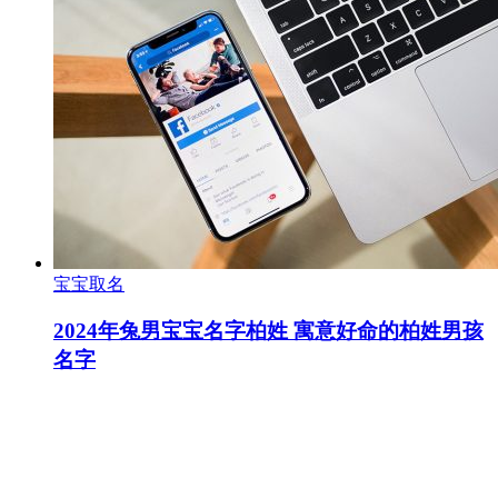
宝宝取名
2024年兔男宝宝名字柏姓 寓意好命的柏姓男孩
名字