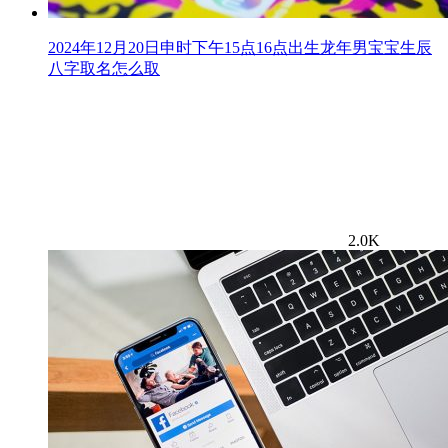
2024年12月20日申时下午15点16点出生龙年男宝宝生辰
八字取名怎么取
2.0K