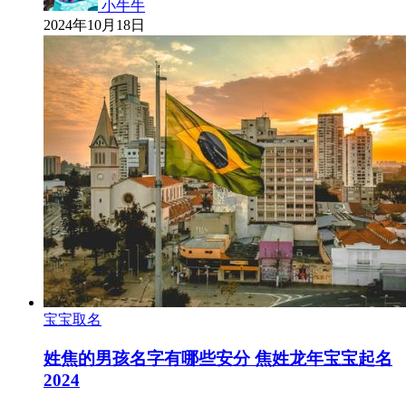
小牛牛
2024年10月18日
宝宝取名
姓焦的男孩名字有哪些安分 焦姓龙年宝宝起名
2024