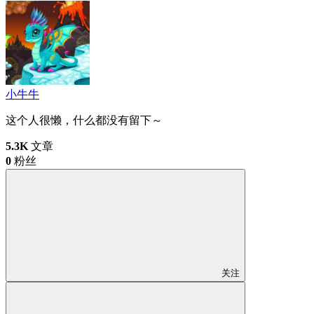
小牛牛
这个人很懒，什么都没有留下～
5.3K
文章
0
粉丝
关注