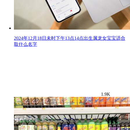
2024年12月18日未时下午13点14点出生属龙女宝宝适合
取什么名字
1.9K